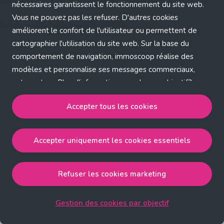
Application error: a client-side exception has occurred (see the
nécessaires garantissent le fonctionnement du site web.
Vous ne pouvez pas les refuser. D'autres cookies
browser console for more information)
.
améliorent le confort de l'utilisateur ou permettent de
cartographier l'utilisation du site web. Sur la base du
comportement de navigation, immoscoop réalise des
modèles et personnalise ses messages commerciaux,
entre autres. Plus d'informations sur chaque objectif?
Cliquez sur 'Gestion des cookies par objectif'.
Accepter tous les cookies
Notre politique de cookies
Accepter uniquement les cookies essentiels
Accepter tous les cookies
accepte les cookies
strictement nécessaires, performance, fonctionnalité et
publicité ciblée.
Refuser les cookies marketing
Accepter uniquement les cookies essentiels
accepte
les cookies strictement nécessaires.
Gestion des cookies par objectif
Refuser les cookies pour une publicité ciblée
accepte