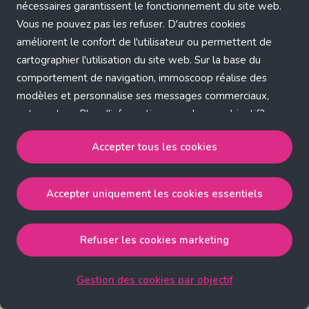
Application error: a client-side exception has occurred (see the
nécessaires garantissent le fonctionnement du site web.
Vous ne pouvez pas les refuser. D'autres cookies
browser console for more information)
.
améliorent le confort de l'utilisateur ou permettent de
cartographier l'utilisation du site web. Sur la base du
comportement de navigation, immoscoop réalise des
modèles et personnalise ses messages commerciaux,
entre autres. Plus d'informations sur chaque objectif?
Cliquez sur 'Gestion des cookies par objectif'.
Accepter tous les cookies
Notre politique de cookies
Accepter uniquement les cookies essentiels
Accepter tous les cookies
accepte les cookies
strictement nécessaires, performance, fonctionnalité et
publicité ciblée.
Refuser les cookies marketing
Accepter uniquement les cookies essentiels
accepte
les cookies strictement nécessaires.
Gestion des cookies par objectif
Refuser les cookies pour une publicité ciblée
accepte