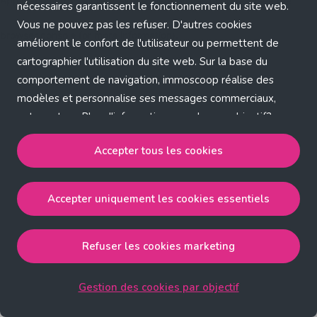
Application error: a client-side exception has occurred (see the
nécessaires garantissent le fonctionnement du site web.
Vous ne pouvez pas les refuser. D'autres cookies
browser console for more information)
.
améliorent le confort de l'utilisateur ou permettent de
cartographier l'utilisation du site web. Sur la base du
comportement de navigation, immoscoop réalise des
modèles et personnalise ses messages commerciaux,
entre autres. Plus d'informations sur chaque objectif?
Cliquez sur 'Gestion des cookies par objectif'.
Accepter tous les cookies
Notre politique de cookies
Accepter uniquement les cookies essentiels
Accepter tous les cookies
accepte les cookies
strictement nécessaires, performance, fonctionnalité et
publicité ciblée.
Refuser les cookies marketing
Accepter uniquement les cookies essentiels
accepte
les cookies strictement nécessaires.
Gestion des cookies par objectif
Refuser les cookies pour une publicité ciblée
accepte