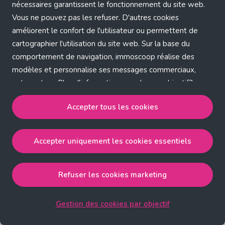
Application error: a client-side exception has occurred (see the
nécessaires garantissent le fonctionnement du site web.
Vous ne pouvez pas les refuser. D'autres cookies
browser console for more information)
.
améliorent le confort de l'utilisateur ou permettent de
cartographier l'utilisation du site web. Sur la base du
comportement de navigation, immoscoop réalise des
modèles et personnalise ses messages commerciaux,
entre autres. Plus d'informations sur chaque objectif?
Cliquez sur 'Gestion des cookies par objectif'.
Accepter tous les cookies
Notre politique de cookies
Accepter uniquement les cookies essentiels
Accepter tous les cookies
accepte les cookies
strictement nécessaires, performance, fonctionnalité et
publicité ciblée.
Refuser les cookies marketing
Accepter uniquement les cookies essentiels
accepte
les cookies strictement nécessaires.
Gestion des cookies par objectif
Refuser les cookies pour une publicité ciblée
accepte