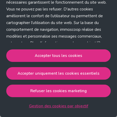
Application error: a client-side exception has occurred (see the
nécessaires garantissent le fonctionnement du site web.
Vous ne pouvez pas les refuser. D'autres cookies
browser console for more information)
.
améliorent le confort de l'utilisateur ou permettent de
cartographier l'utilisation du site web. Sur la base du
comportement de navigation, immoscoop réalise des
modèles et personnalise ses messages commerciaux,
entre autres. Plus d'informations sur chaque objectif?
Cliquez sur 'Gestion des cookies par objectif'.
Accepter tous les cookies
Notre politique de cookies
Accepter uniquement les cookies essentiels
Accepter tous les cookies
accepte les cookies
strictement nécessaires, performance, fonctionnalité et
publicité ciblée.
Refuser les cookies marketing
Accepter uniquement les cookies essentiels
accepte
les cookies strictement nécessaires.
Gestion des cookies par objectif
Refuser les cookies pour une publicité ciblée
accepte