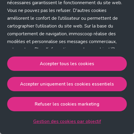
Application error: a client-side exception has occurred (see the
nécessaires garantissent le fonctionnement du site web.
Vous ne pouvez pas les refuser. D'autres cookies
browser console for more information)
.
améliorent le confort de l'utilisateur ou permettent de
cartographier l'utilisation du site web. Sur la base du
comportement de navigation, immoscoop réalise des
modèles et personnalise ses messages commerciaux,
entre autres. Plus d'informations sur chaque objectif?
Cliquez sur 'Gestion des cookies par objectif'.
Accepter tous les cookies
Notre politique de cookies
Accepter uniquement les cookies essentiels
Accepter tous les cookies
accepte les cookies
strictement nécessaires, performance, fonctionnalité et
publicité ciblée.
Refuser les cookies marketing
Accepter uniquement les cookies essentiels
accepte
les cookies strictement nécessaires.
Gestion des cookies par objectif
Refuser les cookies pour une publicité ciblée
accepte