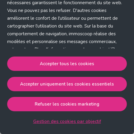
Application error: a client-side exception has occurred (see the
nécessaires garantissent le fonctionnement du site web.
Vous ne pouvez pas les refuser. D'autres cookies
browser console for more information)
.
améliorent le confort de l'utilisateur ou permettent de
cartographier l'utilisation du site web. Sur la base du
comportement de navigation, immoscoop réalise des
modèles et personnalise ses messages commerciaux,
entre autres. Plus d'informations sur chaque objectif?
Cliquez sur 'Gestion des cookies par objectif'.
Accepter tous les cookies
Notre politique de cookies
Accepter uniquement les cookies essentiels
Accepter tous les cookies
accepte les cookies
strictement nécessaires, performance, fonctionnalité et
publicité ciblée.
Refuser les cookies marketing
Accepter uniquement les cookies essentiels
accepte
les cookies strictement nécessaires.
Gestion des cookies par objectif
Refuser les cookies pour une publicité ciblée
accepte