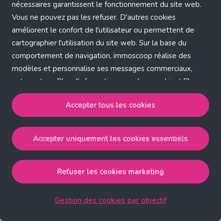
Application error: a client-side exception has occurred (see the
nécessaires garantissent le fonctionnement du site web.
Vous ne pouvez pas les refuser. D'autres cookies
browser console for more information)
.
améliorent le confort de l'utilisateur ou permettent de
cartographier l'utilisation du site web. Sur la base du
comportement de navigation, immoscoop réalise des
modèles et personnalise ses messages commerciaux,
entre autres. Plus d'informations sur chaque objectif?
Cliquez sur 'Gestion des cookies par objectif'.
Accepter tous les cookies
Notre politique de cookies
Accepter uniquement les cookies essentiels
Accepter tous les cookies
accepte les cookies
strictement nécessaires, performance, fonctionnalité et
publicité ciblée.
Refuser les cookies marketing
Accepter uniquement les cookies essentiels
accepte
les cookies strictement nécessaires.
Gestion des cookies par objectif
Refuser les cookies pour une publicité ciblée
accepte