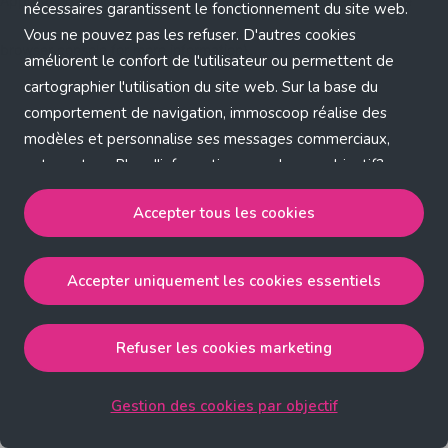
Application error: a client-side exception has occurred (see the
nécessaires garantissent le fonctionnement du site web.
Vous ne pouvez pas les refuser. D'autres cookies
browser console for more information)
.
améliorent le confort de l'utilisateur ou permettent de
cartographier l'utilisation du site web. Sur la base du
comportement de navigation, immoscoop réalise des
modèles et personnalise ses messages commerciaux,
entre autres. Plus d'informations sur chaque objectif?
Cliquez sur 'Gestion des cookies par objectif'.
Accepter tous les cookies
Notre politique de cookies
Accepter uniquement les cookies essentiels
Accepter tous les cookies
accepte les cookies
strictement nécessaires, performance, fonctionnalité et
publicité ciblée.
Refuser les cookies marketing
Accepter uniquement les cookies essentiels
accepte
les cookies strictement nécessaires.
Gestion des cookies par objectif
Refuser les cookies pour une publicité ciblée
accepte