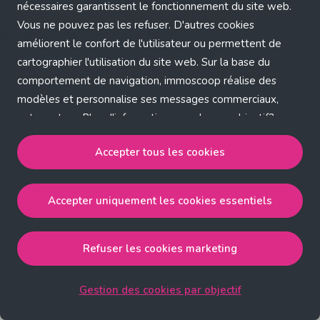
Application error: a client-side exception has occurred (see the
nécessaires garantissent le fonctionnement du site web.
Vous ne pouvez pas les refuser. D'autres cookies
browser console for more information)
.
améliorent le confort de l'utilisateur ou permettent de
cartographier l'utilisation du site web. Sur la base du
comportement de navigation, immoscoop réalise des
modèles et personnalise ses messages commerciaux,
entre autres. Plus d'informations sur chaque objectif?
Cliquez sur 'Gestion des cookies par objectif'.
Accepter tous les cookies
Notre politique de cookies
Accepter uniquement les cookies essentiels
Accepter tous les cookies
accepte les cookies
strictement nécessaires, performance, fonctionnalité et
publicité ciblée.
Refuser les cookies marketing
Accepter uniquement les cookies essentiels
accepte
les cookies strictement nécessaires.
Gestion des cookies par objectif
Refuser les cookies pour une publicité ciblée
accepte