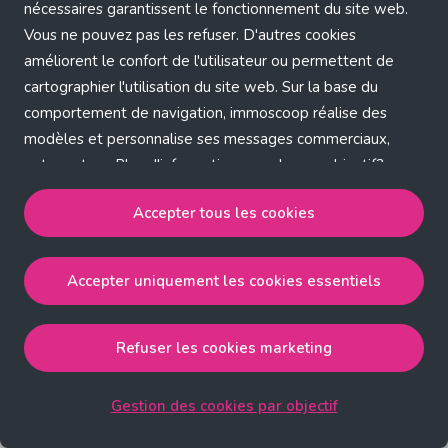
Application error: a client-side exception has occurred (see the
nécessaires garantissent le fonctionnement du site web.
Vous ne pouvez pas les refuser. D'autres cookies
browser console for more information)
.
améliorent le confort de l'utilisateur ou permettent de
cartographier l'utilisation du site web. Sur la base du
comportement de navigation, immoscoop réalise des
modèles et personnalise ses messages commerciaux,
entre autres. Plus d'informations sur chaque objectif?
Cliquez sur 'Gestion des cookies par objectif'.
Accepter tous les cookies
Notre politique de cookies
Accepter uniquement les cookies essentiels
Accepter tous les cookies
accepte les cookies
strictement nécessaires, performance, fonctionnalité et
publicité ciblée.
Refuser les cookies marketing
Accepter uniquement les cookies essentiels
accepte
les cookies strictement nécessaires.
Gestion des cookies par objectif
Refuser les cookies pour une publicité ciblée
accepte