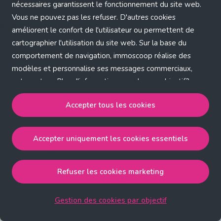
Application error: a client-side exception has occurred (see the
nécessaires garantissent le fonctionnement du site web.
Vous ne pouvez pas les refuser. D'autres cookies
browser console for more information)
.
améliorent le confort de l'utilisateur ou permettent de
cartographier l'utilisation du site web. Sur la base du
comportement de navigation, immoscoop réalise des
modèles et personnalise ses messages commerciaux,
entre autres. Plus d'informations sur chaque objectif?
Cliquez sur 'Gestion des cookies par objectif'.
Accepter tous les cookies
Notre politique de cookies
Accepter uniquement les cookies essentiels
Accepter tous les cookies
accepte les cookies
strictement nécessaires, performance, fonctionnalité et
publicité ciblée.
Refuser les cookies marketing
Accepter uniquement les cookies essentiels
accepte
les cookies strictement nécessaires.
Gestion des cookies par objectif
Refuser les cookies pour une publicité ciblée
accepte