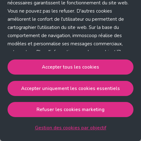
Application error: a client-side exception has occurred (see the
nécessaires garantissent le fonctionnement du site web.
Vous ne pouvez pas les refuser. D'autres cookies
browser console for more information)
.
améliorent le confort de l'utilisateur ou permettent de
cartographier l'utilisation du site web. Sur la base du
comportement de navigation, immoscoop réalise des
modèles et personnalise ses messages commerciaux,
entre autres. Plus d'informations sur chaque objectif?
Cliquez sur 'Gestion des cookies par objectif'.
Accepter tous les cookies
Notre politique de cookies
Accepter uniquement les cookies essentiels
Accepter tous les cookies
accepte les cookies
strictement nécessaires, performance, fonctionnalité et
publicité ciblée.
Refuser les cookies marketing
Accepter uniquement les cookies essentiels
accepte
les cookies strictement nécessaires.
Gestion des cookies par objectif
Refuser les cookies pour une publicité ciblée
accepte