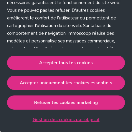
Application error: a client-side exception has occurred (see the
nécessaires garantissent le fonctionnement du site web.
Vous ne pouvez pas les refuser. D'autres cookies
browser console for more information)
.
améliorent le confort de l'utilisateur ou permettent de
cartographier l'utilisation du site web. Sur la base du
comportement de navigation, immoscoop réalise des
modèles et personnalise ses messages commerciaux,
entre autres. Plus d'informations sur chaque objectif?
Cliquez sur 'Gestion des cookies par objectif'.
Accepter tous les cookies
Notre politique de cookies
Accepter uniquement les cookies essentiels
Accepter tous les cookies
accepte les cookies
strictement nécessaires, performance, fonctionnalité et
publicité ciblée.
Refuser les cookies marketing
Accepter uniquement les cookies essentiels
accepte
les cookies strictement nécessaires.
Gestion des cookies par objectif
Refuser les cookies pour une publicité ciblée
accepte