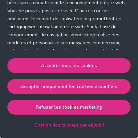
Application error: a client-side exception has occurred (see the
nécessaires garantissent le fonctionnement du site web.
Vous ne pouvez pas les refuser. D'autres cookies
browser console for more information)
.
améliorent le confort de l'utilisateur ou permettent de
cartographier l'utilisation du site web. Sur la base du
comportement de navigation, immoscoop réalise des
modèles et personnalise ses messages commerciaux,
entre autres. Plus d'informations sur chaque objectif?
Cliquez sur 'Gestion des cookies par objectif'.
Accepter tous les cookies
Notre politique de cookies
Accepter uniquement les cookies essentiels
Accepter tous les cookies
accepte les cookies
strictement nécessaires, performance, fonctionnalité et
publicité ciblée.
Refuser les cookies marketing
Accepter uniquement les cookies essentiels
accepte
les cookies strictement nécessaires.
Gestion des cookies par objectif
Refuser les cookies pour une publicité ciblée
accepte