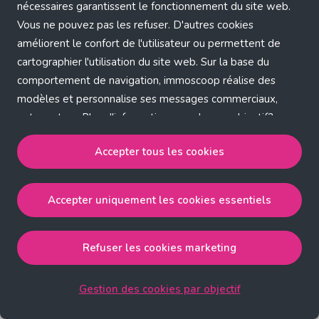
Application error: a client-side exception has occurred (see the
nécessaires garantissent le fonctionnement du site web.
Vous ne pouvez pas les refuser. D'autres cookies
browser console for more information)
.
améliorent le confort de l'utilisateur ou permettent de
cartographier l'utilisation du site web. Sur la base du
comportement de navigation, immoscoop réalise des
modèles et personnalise ses messages commerciaux,
entre autres. Plus d'informations sur chaque objectif?
Cliquez sur 'Gestion des cookies par objectif'.
Accepter tous les cookies
Notre politique de cookies
Accepter uniquement les cookies essentiels
Accepter tous les cookies
accepte les cookies
strictement nécessaires, performance, fonctionnalité et
publicité ciblée.
Refuser les cookies marketing
Accepter uniquement les cookies essentiels
accepte
les cookies strictement nécessaires.
Gestion des cookies par objectif
Refuser les cookies pour une publicité ciblée
accepte