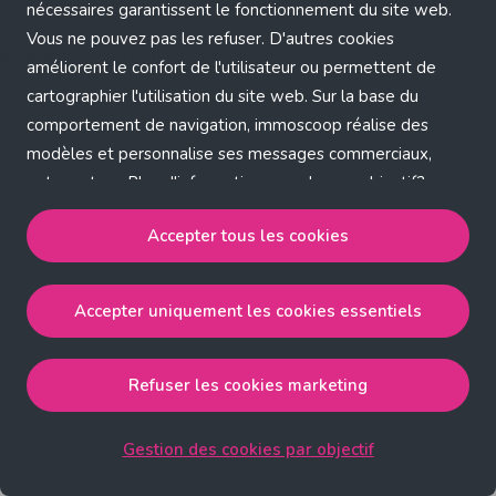
Application error: a client-side exception has occurred (see the
nécessaires garantissent le fonctionnement du site web.
Vous ne pouvez pas les refuser. D'autres cookies
browser console for more information)
.
améliorent le confort de l'utilisateur ou permettent de
cartographier l'utilisation du site web. Sur la base du
comportement de navigation, immoscoop réalise des
modèles et personnalise ses messages commerciaux,
entre autres. Plus d'informations sur chaque objectif?
Cliquez sur 'Gestion des cookies par objectif'.
Accepter tous les cookies
Notre politique de cookies
Accepter uniquement les cookies essentiels
Accepter tous les cookies
accepte les cookies
strictement nécessaires, performance, fonctionnalité et
publicité ciblée.
Refuser les cookies marketing
Accepter uniquement les cookies essentiels
accepte
les cookies strictement nécessaires.
Gestion des cookies par objectif
Refuser les cookies pour une publicité ciblée
accepte