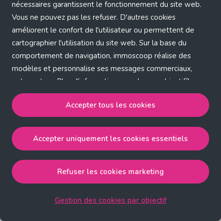
Application error: a client-side exception has occurred (see the
nécessaires garantissent le fonctionnement du site web.
Vous ne pouvez pas les refuser. D'autres cookies
browser console for more information)
.
améliorent le confort de l'utilisateur ou permettent de
cartographier l'utilisation du site web. Sur la base du
comportement de navigation, immoscoop réalise des
modèles et personnalise ses messages commerciaux,
entre autres. Plus d'informations sur chaque objectif?
Cliquez sur 'Gestion des cookies par objectif'.
Accepter tous les cookies
Notre politique de cookies
Accepter uniquement les cookies essentiels
Accepter tous les cookies
accepte les cookies
strictement nécessaires, performance, fonctionnalité et
publicité ciblée.
Refuser les cookies marketing
Accepter uniquement les cookies essentiels
accepte
les cookies strictement nécessaires.
Gestion des cookies par objectif
Refuser les cookies pour une publicité ciblée
accepte