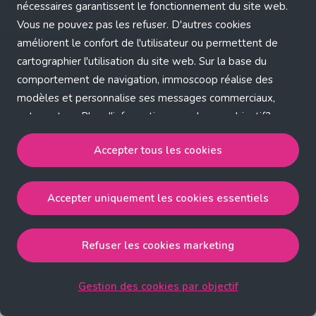
Application error: a client-side exception has occurred (see the
nécessaires garantissent le fonctionnement du site web.
Vous ne pouvez pas les refuser. D'autres cookies
browser console for more information)
.
améliorent le confort de l'utilisateur ou permettent de
cartographier l'utilisation du site web. Sur la base du
comportement de navigation, immoscoop réalise des
modèles et personnalise ses messages commerciaux,
entre autres. Plus d'informations sur chaque objectif?
Cliquez sur 'Gestion des cookies par objectif'.
Accepter tous les cookies
Notre politique de cookies
Accepter uniquement les cookies essentiels
Accepter tous les cookies
accepte les cookies
strictement nécessaires, performance, fonctionnalité et
publicité ciblée.
Refuser les cookies marketing
Accepter uniquement les cookies essentiels
accepte
les cookies strictement nécessaires.
Gestion des cookies par objectif
Refuser les cookies pour une publicité ciblée
accepte