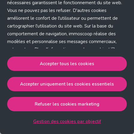
Application error: a client-side exception has occurred (see the
nécessaires garantissent le fonctionnement du site web.
Vous ne pouvez pas les refuser. D'autres cookies
browser console for more information)
.
améliorent le confort de l'utilisateur ou permettent de
cartographier l'utilisation du site web. Sur la base du
comportement de navigation, immoscoop réalise des
modèles et personnalise ses messages commerciaux,
entre autres. Plus d'informations sur chaque objectif?
Cliquez sur 'Gestion des cookies par objectif'.
Accepter tous les cookies
Notre politique de cookies
Accepter uniquement les cookies essentiels
Accepter tous les cookies
accepte les cookies
strictement nécessaires, performance, fonctionnalité et
publicité ciblée.
Refuser les cookies marketing
Accepter uniquement les cookies essentiels
accepte
les cookies strictement nécessaires.
Gestion des cookies par objectif
Refuser les cookies pour une publicité ciblée
accepte