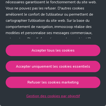
Application error: a client-side exception has occurred (see the
nécessaires garantissent le fonctionnement du site web.
Vous ne pouvez pas les refuser. D'autres cookies
browser console for more information)
.
améliorent le confort de l'utilisateur ou permettent de
cartographier l'utilisation du site web. Sur la base du
comportement de navigation, immoscoop réalise des
modèles et personnalise ses messages commerciaux,
entre autres. Plus d'informations sur chaque objectif?
Cliquez sur 'Gestion des cookies par objectif'.
Accepter tous les cookies
Notre politique de cookies
Accepter uniquement les cookies essentiels
Accepter tous les cookies
accepte les cookies
strictement nécessaires, performance, fonctionnalité et
publicité ciblée.
Refuser les cookies marketing
Accepter uniquement les cookies essentiels
accepte
les cookies strictement nécessaires.
Gestion des cookies par objectif
Refuser les cookies pour une publicité ciblée
accepte