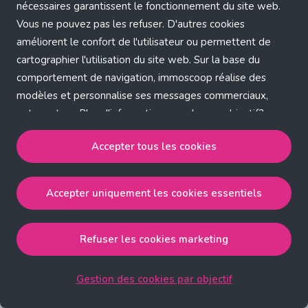
Application error: a client-side exception has occurred (see the
nécessaires garantissent le fonctionnement du site web.
Vous ne pouvez pas les refuser. D'autres cookies
browser console for more information)
.
améliorent le confort de l'utilisateur ou permettent de
cartographier l'utilisation du site web. Sur la base du
comportement de navigation, immoscoop réalise des
modèles et personnalise ses messages commerciaux,
entre autres. Plus d'informations sur chaque objectif?
Cliquez sur 'Gestion des cookies par objectif'.
Accepter tous les cookies
Notre politique de cookies
Accepter uniquement les cookies essentiels
Accepter tous les cookies
accepte les cookies
strictement nécessaires, performance, fonctionnalité et
publicité ciblée.
Refuser les cookies marketing
Accepter uniquement les cookies essentiels
accepte
les cookies strictement nécessaires.
Gestion des cookies par objectif
Refuser les cookies pour une publicité ciblée
accepte