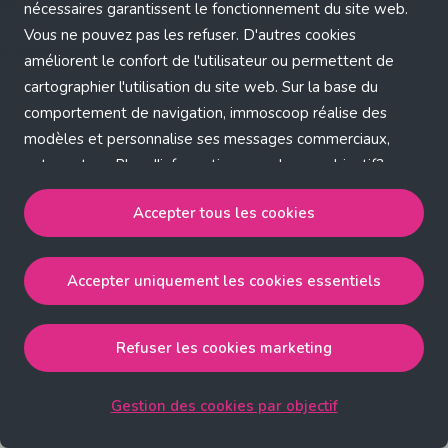
Application error: a client-side exception has occurred (see the
nécessaires garantissent le fonctionnement du site web.
Vous ne pouvez pas les refuser. D'autres cookies
browser console for more information)
.
améliorent le confort de l'utilisateur ou permettent de
cartographier l'utilisation du site web. Sur la base du
comportement de navigation, immoscoop réalise des
modèles et personnalise ses messages commerciaux,
entre autres. Plus d'informations sur chaque objectif?
Cliquez sur 'Gestion des cookies par objectif'.
Accepter tous les cookies
Notre politique de cookies
Accepter uniquement les cookies essentiels
Accepter tous les cookies
accepte les cookies
strictement nécessaires, performance, fonctionnalité et
publicité ciblée.
Refuser les cookies marketing
Accepter uniquement les cookies essentiels
accepte
les cookies strictement nécessaires.
Gestion des cookies par objectif
Refuser les cookies pour une publicité ciblée
accepte