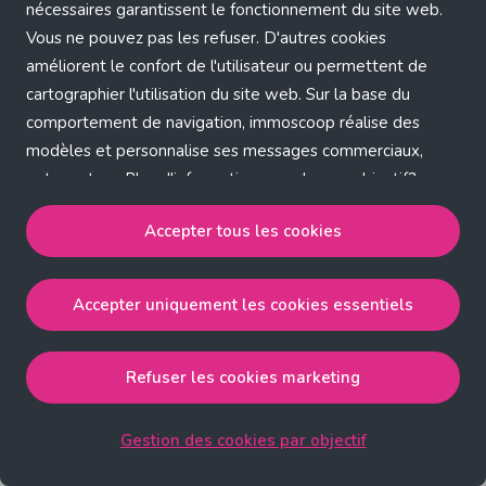
Application error: a client-side exception has occurred (see the
nécessaires garantissent le fonctionnement du site web.
Vous ne pouvez pas les refuser. D'autres cookies
browser console for more information)
.
améliorent le confort de l'utilisateur ou permettent de
cartographier l'utilisation du site web. Sur la base du
comportement de navigation, immoscoop réalise des
modèles et personnalise ses messages commerciaux,
entre autres. Plus d'informations sur chaque objectif?
Cliquez sur 'Gestion des cookies par objectif'.
Accepter tous les cookies
Notre politique de cookies
Accepter uniquement les cookies essentiels
Accepter tous les cookies
accepte les cookies
strictement nécessaires, performance, fonctionnalité et
publicité ciblée.
Refuser les cookies marketing
Accepter uniquement les cookies essentiels
accepte
les cookies strictement nécessaires.
Gestion des cookies par objectif
Refuser les cookies pour une publicité ciblée
accepte