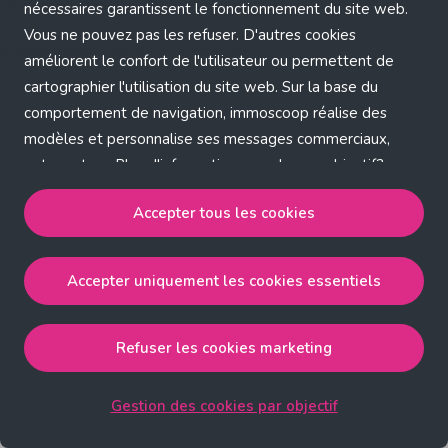
Application error: a client-side exception has occurred (see the
nécessaires garantissent le fonctionnement du site web.
Vous ne pouvez pas les refuser. D'autres cookies
browser console for more information)
.
améliorent le confort de l'utilisateur ou permettent de
cartographier l'utilisation du site web. Sur la base du
comportement de navigation, immoscoop réalise des
modèles et personnalise ses messages commerciaux,
entre autres. Plus d'informations sur chaque objectif?
Cliquez sur 'Gestion des cookies par objectif'.
Accepter tous les cookies
Notre politique de cookies
Accepter uniquement les cookies essentiels
Accepter tous les cookies
accepte les cookies
strictement nécessaires, performance, fonctionnalité et
publicité ciblée.
Refuser les cookies marketing
Accepter uniquement les cookies essentiels
accepte
les cookies strictement nécessaires.
Gestion des cookies par objectif
Refuser les cookies pour une publicité ciblée
accepte