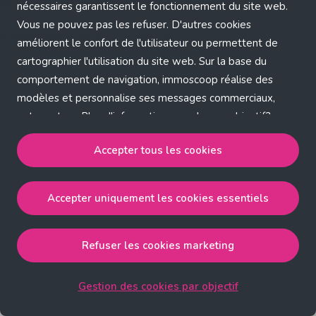
Application error: a client-side exception has occurred (see the
nécessaires garantissent le fonctionnement du site web.
Vous ne pouvez pas les refuser. D'autres cookies
browser console for more information)
.
améliorent le confort de l'utilisateur ou permettent de
cartographier l'utilisation du site web. Sur la base du
comportement de navigation, immoscoop réalise des
modèles et personnalise ses messages commerciaux,
entre autres. Plus d'informations sur chaque objectif?
Cliquez sur 'Gestion des cookies par objectif'.
Accepter tous les cookies
Notre politique de cookies
Accepter uniquement les cookies essentiels
Accepter tous les cookies
accepte les cookies
strictement nécessaires, performance, fonctionnalité et
publicité ciblée.
Refuser les cookies marketing
Accepter uniquement les cookies essentiels
accepte
les cookies strictement nécessaires.
Gestion des cookies par objectif
Refuser les cookies pour une publicité ciblée
accepte