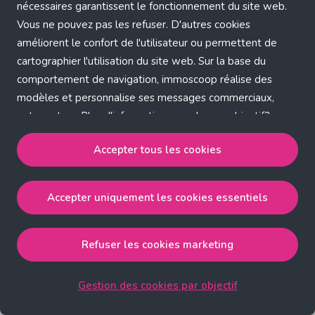
Application error: a client-side exception has occurred (see the
nécessaires garantissent le fonctionnement du site web.
Vous ne pouvez pas les refuser. D'autres cookies
browser console for more information)
.
améliorent le confort de l'utilisateur ou permettent de
cartographier l'utilisation du site web. Sur la base du
comportement de navigation, immoscoop réalise des
modèles et personnalise ses messages commerciaux,
entre autres. Plus d'informations sur chaque objectif?
Cliquez sur 'Gestion des cookies par objectif'.
Accepter tous les cookies
Notre politique de cookies
Accepter uniquement les cookies essentiels
Accepter tous les cookies
accepte les cookies
strictement nécessaires, performance, fonctionnalité et
publicité ciblée.
Refuser les cookies marketing
Accepter uniquement les cookies essentiels
accepte
les cookies strictement nécessaires.
Gestion des cookies par objectif
Refuser les cookies pour une publicité ciblée
accepte