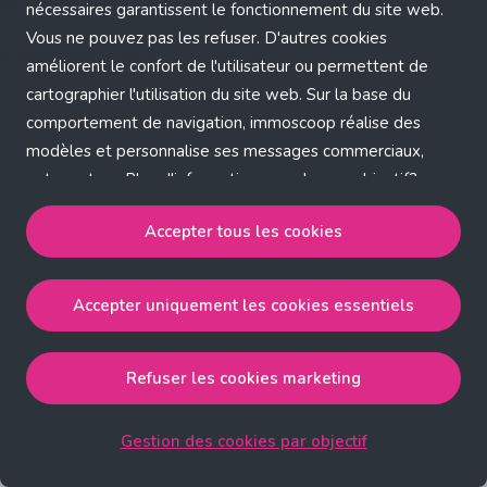
Application error: a client-side exception has occurred (see the
nécessaires garantissent le fonctionnement du site web.
Vous ne pouvez pas les refuser. D'autres cookies
browser console for more information)
.
améliorent le confort de l'utilisateur ou permettent de
cartographier l'utilisation du site web. Sur la base du
comportement de navigation, immoscoop réalise des
modèles et personnalise ses messages commerciaux,
entre autres. Plus d'informations sur chaque objectif?
Cliquez sur 'Gestion des cookies par objectif'.
Accepter tous les cookies
Notre politique de cookies
Accepter uniquement les cookies essentiels
Accepter tous les cookies
accepte les cookies
strictement nécessaires, performance, fonctionnalité et
publicité ciblée.
Refuser les cookies marketing
Accepter uniquement les cookies essentiels
accepte
les cookies strictement nécessaires.
Gestion des cookies par objectif
Refuser les cookies pour une publicité ciblée
accepte