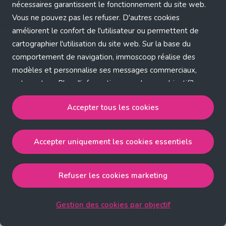
Application error: a client-side exception has occurred (see the
nécessaires garantissent le fonctionnement du site web.
Vous ne pouvez pas les refuser. D'autres cookies
browser console for more information)
.
améliorent le confort de l'utilisateur ou permettent de
cartographier l'utilisation du site web. Sur la base du
comportement de navigation, immoscoop réalise des
modèles et personnalise ses messages commerciaux,
entre autres. Plus d'informations sur chaque objectif?
Cliquez sur 'Gestion des cookies par objectif'.
Accepter tous les cookies
Notre politique de cookies
Accepter uniquement les cookies essentiels
Accepter tous les cookies
accepte les cookies
strictement nécessaires, performance, fonctionnalité et
publicité ciblée.
Refuser les cookies marketing
Accepter uniquement les cookies essentiels
accepte
les cookies strictement nécessaires.
Gestion des cookies par objectif
Refuser les cookies pour une publicité ciblée
accepte