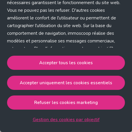
Application error: a client-side exception has occurred (see the
nécessaires garantissent le fonctionnement du site web.
Vous ne pouvez pas les refuser. D'autres cookies
browser console for more information)
.
améliorent le confort de l'utilisateur ou permettent de
cartographier l'utilisation du site web. Sur la base du
comportement de navigation, immoscoop réalise des
modèles et personnalise ses messages commerciaux,
entre autres. Plus d'informations sur chaque objectif?
Cliquez sur 'Gestion des cookies par objectif'.
Accepter tous les cookies
Notre politique de cookies
Accepter uniquement les cookies essentiels
Accepter tous les cookies
accepte les cookies
strictement nécessaires, performance, fonctionnalité et
publicité ciblée.
Refuser les cookies marketing
Accepter uniquement les cookies essentiels
accepte
les cookies strictement nécessaires.
Gestion des cookies par objectif
Refuser les cookies pour une publicité ciblée
accepte