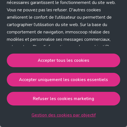
Application error: a client-side exception has occurred (see the
nécessaires garantissent le fonctionnement du site web.
Vous ne pouvez pas les refuser. D'autres cookies
browser console for more information)
.
améliorent le confort de l'utilisateur ou permettent de
cartographier l'utilisation du site web. Sur la base du
comportement de navigation, immoscoop réalise des
modèles et personnalise ses messages commerciaux,
entre autres. Plus d'informations sur chaque objectif?
Cliquez sur 'Gestion des cookies par objectif'.
Accepter tous les cookies
Notre politique de cookies
Accepter uniquement les cookies essentiels
Accepter tous les cookies
accepte les cookies
strictement nécessaires, performance, fonctionnalité et
publicité ciblée.
Refuser les cookies marketing
Accepter uniquement les cookies essentiels
accepte
les cookies strictement nécessaires.
Gestion des cookies par objectif
Refuser les cookies pour une publicité ciblée
accepte