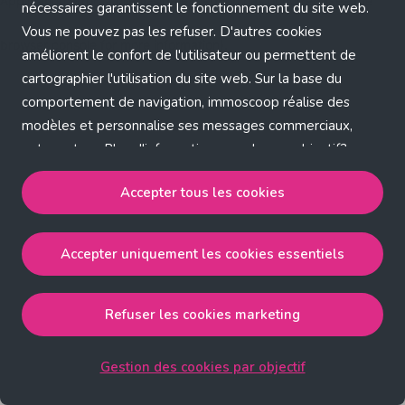
Application error: a client-side exception has occurred (see the
nécessaires garantissent le fonctionnement du site web.
Vous ne pouvez pas les refuser. D'autres cookies
browser console for more information)
.
améliorent le confort de l'utilisateur ou permettent de
cartographier l'utilisation du site web. Sur la base du
comportement de navigation, immoscoop réalise des
modèles et personnalise ses messages commerciaux,
entre autres. Plus d'informations sur chaque objectif?
Cliquez sur 'Gestion des cookies par objectif'.
Accepter tous les cookies
Notre politique de cookies
Accepter uniquement les cookies essentiels
Accepter tous les cookies
accepte les cookies
strictement nécessaires, performance, fonctionnalité et
publicité ciblée.
Refuser les cookies marketing
Accepter uniquement les cookies essentiels
accepte
les cookies strictement nécessaires.
Gestion des cookies par objectif
Refuser les cookies pour une publicité ciblée
accepte