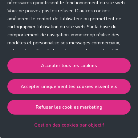
Application error: a client-side exception has occurred (see the
nécessaires garantissent le fonctionnement du site web.
Vous ne pouvez pas les refuser. D'autres cookies
browser console for more information)
.
améliorent le confort de l'utilisateur ou permettent de
cartographier l'utilisation du site web. Sur la base du
comportement de navigation, immoscoop réalise des
modèles et personnalise ses messages commerciaux,
entre autres. Plus d'informations sur chaque objectif?
Cliquez sur 'Gestion des cookies par objectif'.
Accepter tous les cookies
Notre politique de cookies
Accepter uniquement les cookies essentiels
Accepter tous les cookies
accepte les cookies
strictement nécessaires, performance, fonctionnalité et
publicité ciblée.
Refuser les cookies marketing
Accepter uniquement les cookies essentiels
accepte
les cookies strictement nécessaires.
Gestion des cookies par objectif
Refuser les cookies pour une publicité ciblée
accepte