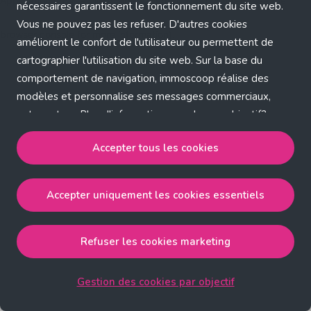
Application error: a client-side exception has occurred (see the
nécessaires garantissent le fonctionnement du site web.
Vous ne pouvez pas les refuser. D'autres cookies
browser console for more information)
.
améliorent le confort de l'utilisateur ou permettent de
cartographier l'utilisation du site web. Sur la base du
comportement de navigation, immoscoop réalise des
modèles et personnalise ses messages commerciaux,
entre autres. Plus d'informations sur chaque objectif?
Cliquez sur 'Gestion des cookies par objectif'.
Accepter tous les cookies
Notre politique de cookies
Accepter uniquement les cookies essentiels
Accepter tous les cookies
accepte les cookies
strictement nécessaires, performance, fonctionnalité et
publicité ciblée.
Refuser les cookies marketing
Accepter uniquement les cookies essentiels
accepte
les cookies strictement nécessaires.
Gestion des cookies par objectif
Refuser les cookies pour une publicité ciblée
accepte