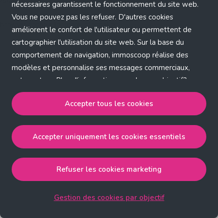
Application error: a client-side exception has occurred (see the
nécessaires garantissent le fonctionnement du site web.
Vous ne pouvez pas les refuser. D'autres cookies
browser console for more information)
.
améliorent le confort de l'utilisateur ou permettent de
cartographier l'utilisation du site web. Sur la base du
comportement de navigation, immoscoop réalise des
modèles et personnalise ses messages commerciaux,
entre autres. Plus d'informations sur chaque objectif?
Cliquez sur 'Gestion des cookies par objectif'.
Accepter tous les cookies
Notre politique de cookies
Accepter uniquement les cookies essentiels
Accepter tous les cookies
accepte les cookies
strictement nécessaires, performance, fonctionnalité et
publicité ciblée.
Refuser les cookies marketing
Accepter uniquement les cookies essentiels
accepte
les cookies strictement nécessaires.
Gestion des cookies par objectif
Refuser les cookies pour une publicité ciblée
accepte