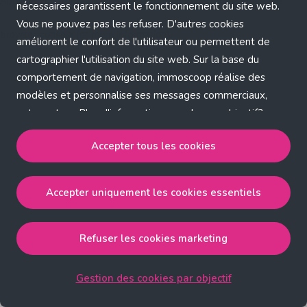
Application error: a client-side exception has occurred (see the
nécessaires garantissent le fonctionnement du site web.
Vous ne pouvez pas les refuser. D'autres cookies
browser console for more information)
.
améliorent le confort de l'utilisateur ou permettent de
cartographier l'utilisation du site web. Sur la base du
comportement de navigation, immoscoop réalise des
modèles et personnalise ses messages commerciaux,
entre autres. Plus d'informations sur chaque objectif?
Cliquez sur 'Gestion des cookies par objectif'.
Accepter tous les cookies
Notre politique de cookies
Accepter uniquement les cookies essentiels
Accepter tous les cookies
accepte les cookies
strictement nécessaires, performance, fonctionnalité et
publicité ciblée.
Refuser les cookies marketing
Accepter uniquement les cookies essentiels
accepte
les cookies strictement nécessaires.
Gestion des cookies par objectif
Refuser les cookies pour une publicité ciblée
accepte