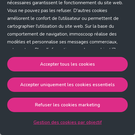
Application error: a client-side exception has occurred (see the
nécessaires garantissent le fonctionnement du site web.
Vous ne pouvez pas les refuser. D'autres cookies
browser console for more information)
.
améliorent le confort de l'utilisateur ou permettent de
cartographier l'utilisation du site web. Sur la base du
comportement de navigation, immoscoop réalise des
modèles et personnalise ses messages commerciaux,
entre autres. Plus d'informations sur chaque objectif?
Cliquez sur 'Gestion des cookies par objectif'.
Accepter tous les cookies
Notre politique de cookies
Accepter uniquement les cookies essentiels
Accepter tous les cookies
accepte les cookies
strictement nécessaires, performance, fonctionnalité et
publicité ciblée.
Refuser les cookies marketing
Accepter uniquement les cookies essentiels
accepte
les cookies strictement nécessaires.
Gestion des cookies par objectif
Refuser les cookies pour une publicité ciblée
accepte