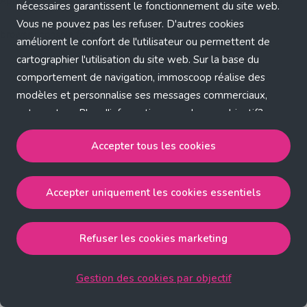
Application error: a client-side exception has occurred (see the
nécessaires garantissent le fonctionnement du site web.
Vous ne pouvez pas les refuser. D'autres cookies
browser console for more information)
.
améliorent le confort de l'utilisateur ou permettent de
cartographier l'utilisation du site web. Sur la base du
comportement de navigation, immoscoop réalise des
modèles et personnalise ses messages commerciaux,
entre autres. Plus d'informations sur chaque objectif?
Cliquez sur 'Gestion des cookies par objectif'.
Accepter tous les cookies
Notre politique de cookies
Accepter uniquement les cookies essentiels
Accepter tous les cookies
accepte les cookies
strictement nécessaires, performance, fonctionnalité et
publicité ciblée.
Refuser les cookies marketing
Accepter uniquement les cookies essentiels
accepte
les cookies strictement nécessaires.
Gestion des cookies par objectif
Refuser les cookies pour une publicité ciblée
accepte