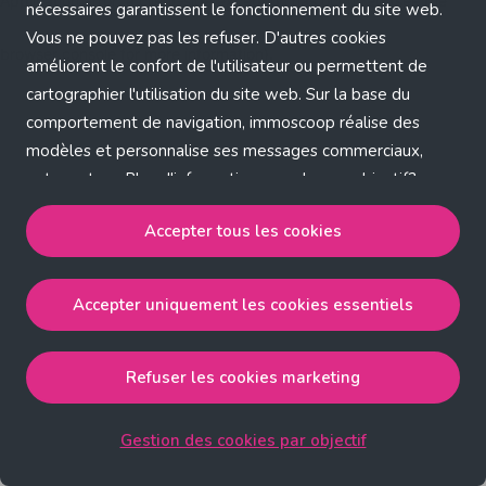
Application error: a client-side exception has occurred (see the
nécessaires garantissent le fonctionnement du site web.
Vous ne pouvez pas les refuser. D'autres cookies
browser console for more information)
.
améliorent le confort de l'utilisateur ou permettent de
cartographier l'utilisation du site web. Sur la base du
comportement de navigation, immoscoop réalise des
modèles et personnalise ses messages commerciaux,
entre autres. Plus d'informations sur chaque objectif?
Cliquez sur 'Gestion des cookies par objectif'.
Accepter tous les cookies
Notre politique de cookies
Accepter uniquement les cookies essentiels
Accepter tous les cookies
accepte les cookies
strictement nécessaires, performance, fonctionnalité et
publicité ciblée.
Refuser les cookies marketing
Accepter uniquement les cookies essentiels
accepte
les cookies strictement nécessaires.
Gestion des cookies par objectif
Refuser les cookies pour une publicité ciblée
accepte