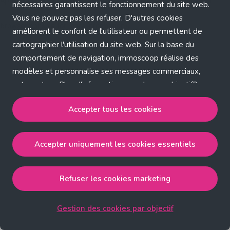
Application error: a client-side exception has occurred (see the
nécessaires garantissent le fonctionnement du site web.
Vous ne pouvez pas les refuser. D'autres cookies
browser console for more information)
.
améliorent le confort de l'utilisateur ou permettent de
cartographier l'utilisation du site web. Sur la base du
comportement de navigation, immoscoop réalise des
modèles et personnalise ses messages commerciaux,
entre autres. Plus d'informations sur chaque objectif?
Cliquez sur 'Gestion des cookies par objectif'.
Accepter tous les cookies
Notre politique de cookies
Accepter uniquement les cookies essentiels
Accepter tous les cookies
accepte les cookies
strictement nécessaires, performance, fonctionnalité et
publicité ciblée.
Refuser les cookies marketing
Accepter uniquement les cookies essentiels
accepte
les cookies strictement nécessaires.
Gestion des cookies par objectif
Refuser les cookies pour une publicité ciblée
accepte