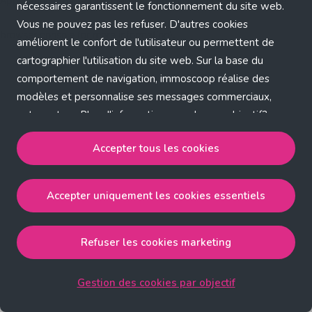
Application error: a client-side exception has occurred (see the
nécessaires garantissent le fonctionnement du site web.
Vous ne pouvez pas les refuser. D'autres cookies
browser console for more information)
.
améliorent le confort de l'utilisateur ou permettent de
cartographier l'utilisation du site web. Sur la base du
comportement de navigation, immoscoop réalise des
modèles et personnalise ses messages commerciaux,
entre autres. Plus d'informations sur chaque objectif?
Cliquez sur 'Gestion des cookies par objectif'.
Accepter tous les cookies
Notre politique de cookies
Accepter uniquement les cookies essentiels
Accepter tous les cookies
accepte les cookies
strictement nécessaires, performance, fonctionnalité et
publicité ciblée.
Refuser les cookies marketing
Accepter uniquement les cookies essentiels
accepte
les cookies strictement nécessaires.
Gestion des cookies par objectif
Refuser les cookies pour une publicité ciblée
accepte