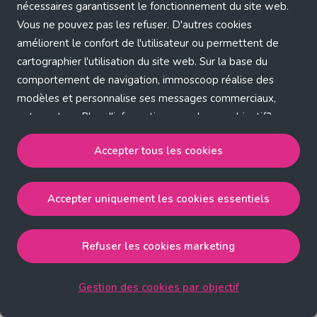
Application error: a client-side exception has occurred (see the
nécessaires garantissent le fonctionnement du site web.
Vous ne pouvez pas les refuser. D'autres cookies
browser console for more information)
.
améliorent le confort de l'utilisateur ou permettent de
cartographier l'utilisation du site web. Sur la base du
comportement de navigation, immoscoop réalise des
modèles et personnalise ses messages commerciaux,
entre autres. Plus d'informations sur chaque objectif?
Cliquez sur 'Gestion des cookies par objectif'.
Accepter tous les cookies
Notre politique de cookies
Accepter uniquement les cookies essentiels
Accepter tous les cookies
accepte les cookies
strictement nécessaires, performance, fonctionnalité et
publicité ciblée.
Refuser les cookies marketing
Accepter uniquement les cookies essentiels
accepte
les cookies strictement nécessaires.
Gestion des cookies par objectif
Refuser les cookies pour une publicité ciblée
accepte