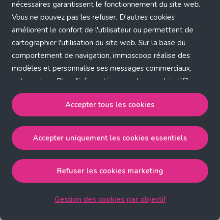
Application error: a client-side exception has occurred (see the
nécessaires garantissent le fonctionnement du site web.
Vous ne pouvez pas les refuser. D'autres cookies
browser console for more information)
.
améliorent le confort de l'utilisateur ou permettent de
cartographier l'utilisation du site web. Sur la base du
comportement de navigation, immoscoop réalise des
modèles et personnalise ses messages commerciaux,
entre autres. Plus d'informations sur chaque objectif?
Cliquez sur 'Gestion des cookies par objectif'.
Accepter tous les cookies
Notre politique de cookies
Accepter uniquement les cookies essentiels
Accepter tous les cookies
accepte les cookies
strictement nécessaires, performance, fonctionnalité et
publicité ciblée.
Refuser les cookies marketing
Accepter uniquement les cookies essentiels
accepte
les cookies strictement nécessaires.
Gestion des cookies par objectif
Refuser les cookies pour une publicité ciblée
accepte