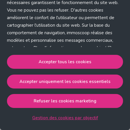
Application error: a client-side exception has occurred (see the
nécessaires garantissent le fonctionnement du site web.
Vous ne pouvez pas les refuser. D'autres cookies
browser console for more information)
.
améliorent le confort de l'utilisateur ou permettent de
cartographier l'utilisation du site web. Sur la base du
comportement de navigation, immoscoop réalise des
modèles et personnalise ses messages commerciaux,
entre autres. Plus d'informations sur chaque objectif?
Cliquez sur 'Gestion des cookies par objectif'.
Accepter tous les cookies
Notre politique de cookies
Accepter uniquement les cookies essentiels
Accepter tous les cookies
accepte les cookies
strictement nécessaires, performance, fonctionnalité et
publicité ciblée.
Refuser les cookies marketing
Accepter uniquement les cookies essentiels
accepte
les cookies strictement nécessaires.
Gestion des cookies par objectif
Refuser les cookies pour une publicité ciblée
accepte