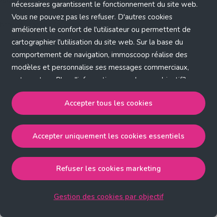
Application error: a client-side exception has occurred (see the
nécessaires garantissent le fonctionnement du site web.
Vous ne pouvez pas les refuser. D'autres cookies
browser console for more information)
.
améliorent le confort de l'utilisateur ou permettent de
cartographier l'utilisation du site web. Sur la base du
comportement de navigation, immoscoop réalise des
modèles et personnalise ses messages commerciaux,
entre autres. Plus d'informations sur chaque objectif?
Cliquez sur 'Gestion des cookies par objectif'.
Accepter tous les cookies
Notre politique de cookies
Accepter uniquement les cookies essentiels
Accepter tous les cookies
accepte les cookies
strictement nécessaires, performance, fonctionnalité et
publicité ciblée.
Refuser les cookies marketing
Accepter uniquement les cookies essentiels
accepte
les cookies strictement nécessaires.
Gestion des cookies par objectif
Refuser les cookies pour une publicité ciblée
accepte