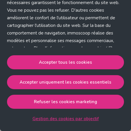
Application error: a client-side exception has occurred (see the
nécessaires garantissent le fonctionnement du site web.
Vous ne pouvez pas les refuser. D'autres cookies
browser console for more information)
.
améliorent le confort de l'utilisateur ou permettent de
cartographier l'utilisation du site web. Sur la base du
comportement de navigation, immoscoop réalise des
modèles et personnalise ses messages commerciaux,
entre autres. Plus d'informations sur chaque objectif?
Cliquez sur 'Gestion des cookies par objectif'.
Accepter tous les cookies
Notre politique de cookies
Accepter uniquement les cookies essentiels
Accepter tous les cookies
accepte les cookies
strictement nécessaires, performance, fonctionnalité et
publicité ciblée.
Refuser les cookies marketing
Accepter uniquement les cookies essentiels
accepte
les cookies strictement nécessaires.
Gestion des cookies par objectif
Refuser les cookies pour une publicité ciblée
accepte