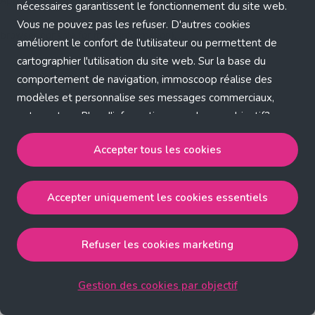
Application error: a client-side exception has occurred (see the
nécessaires garantissent le fonctionnement du site web.
Vous ne pouvez pas les refuser. D'autres cookies
browser console for more information)
.
améliorent le confort de l'utilisateur ou permettent de
cartographier l'utilisation du site web. Sur la base du
comportement de navigation, immoscoop réalise des
modèles et personnalise ses messages commerciaux,
entre autres. Plus d'informations sur chaque objectif?
Cliquez sur 'Gestion des cookies par objectif'.
Accepter tous les cookies
Notre politique de cookies
Accepter uniquement les cookies essentiels
Accepter tous les cookies
accepte les cookies
strictement nécessaires, performance, fonctionnalité et
publicité ciblée.
Refuser les cookies marketing
Accepter uniquement les cookies essentiels
accepte
les cookies strictement nécessaires.
Gestion des cookies par objectif
Refuser les cookies pour une publicité ciblée
accepte