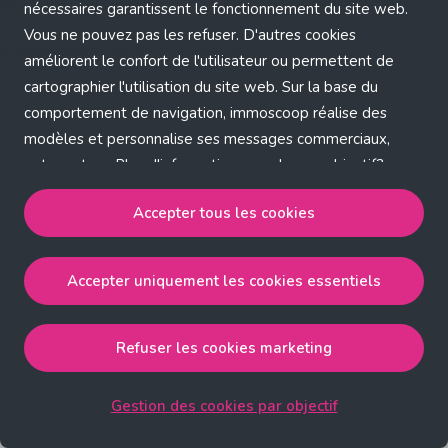
Application error: a client-side exception has occurred (see the
nécessaires garantissent le fonctionnement du site web.
Vous ne pouvez pas les refuser. D'autres cookies
browser console for more information)
.
améliorent le confort de l'utilisateur ou permettent de
cartographier l'utilisation du site web. Sur la base du
comportement de navigation, immoscoop réalise des
modèles et personnalise ses messages commerciaux,
entre autres. Plus d'informations sur chaque objectif?
Cliquez sur 'Gestion des cookies par objectif'.
Accepter tous les cookies
Notre politique de cookies
Accepter uniquement les cookies essentiels
Accepter tous les cookies
accepte les cookies
strictement nécessaires, performance, fonctionnalité et
publicité ciblée.
Refuser les cookies marketing
Accepter uniquement les cookies essentiels
accepte
les cookies strictement nécessaires.
Gestion des cookies par objectif
Refuser les cookies pour une publicité ciblée
accepte