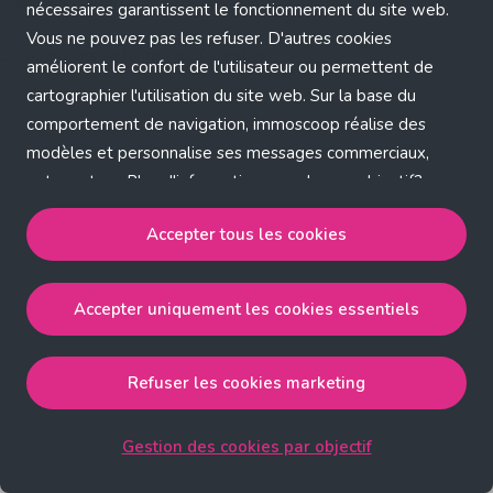
Application error: a client-side exception has occurred (see the
nécessaires garantissent le fonctionnement du site web.
Vous ne pouvez pas les refuser. D'autres cookies
browser console for more information)
.
améliorent le confort de l'utilisateur ou permettent de
cartographier l'utilisation du site web. Sur la base du
comportement de navigation, immoscoop réalise des
modèles et personnalise ses messages commerciaux,
entre autres. Plus d'informations sur chaque objectif?
Cliquez sur 'Gestion des cookies par objectif'.
Accepter tous les cookies
Notre politique de cookies
Accepter uniquement les cookies essentiels
Accepter tous les cookies
accepte les cookies
strictement nécessaires, performance, fonctionnalité et
publicité ciblée.
Refuser les cookies marketing
Accepter uniquement les cookies essentiels
accepte
les cookies strictement nécessaires.
Gestion des cookies par objectif
Refuser les cookies pour une publicité ciblée
accepte