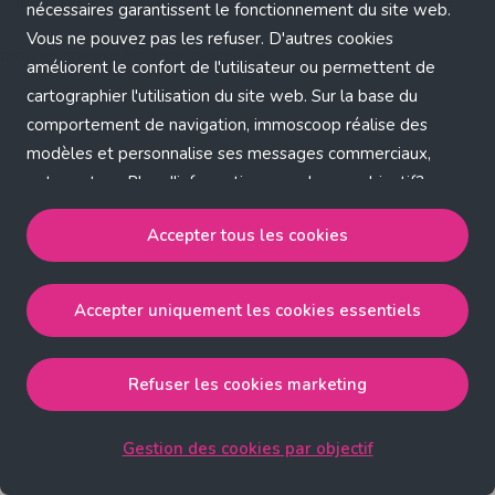
Application error: a client-side exception has occurred (see the
nécessaires garantissent le fonctionnement du site web.
Vous ne pouvez pas les refuser. D'autres cookies
browser console for more information)
.
améliorent le confort de l'utilisateur ou permettent de
cartographier l'utilisation du site web. Sur la base du
comportement de navigation, immoscoop réalise des
modèles et personnalise ses messages commerciaux,
entre autres. Plus d'informations sur chaque objectif?
Cliquez sur 'Gestion des cookies par objectif'.
Accepter tous les cookies
Notre politique de cookies
Accepter uniquement les cookies essentiels
Accepter tous les cookies
accepte les cookies
strictement nécessaires, performance, fonctionnalité et
publicité ciblée.
Refuser les cookies marketing
Accepter uniquement les cookies essentiels
accepte
les cookies strictement nécessaires.
Gestion des cookies par objectif
Refuser les cookies pour une publicité ciblée
accepte